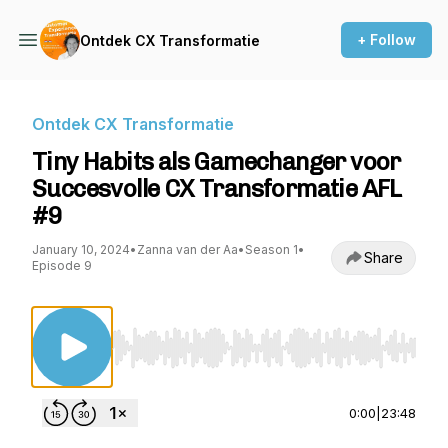
+ Follow
Ontdek CX Transformatie
Ontdek CX Transformatie
Tiny Habits als Gamechanger voor
Succesvolle CX Transformatie AFL
#9
January 10, 2024
•
Zanna van der Aa
•
Season 1
•
Share
Episode 9
Use Left/Right to seek, Home/End to jump to st
0:00
|
23:48